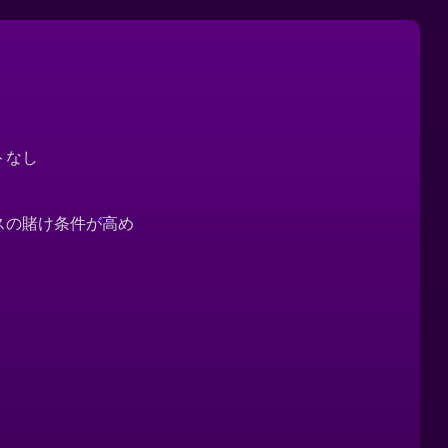
トなし
スの賭け条件が高め