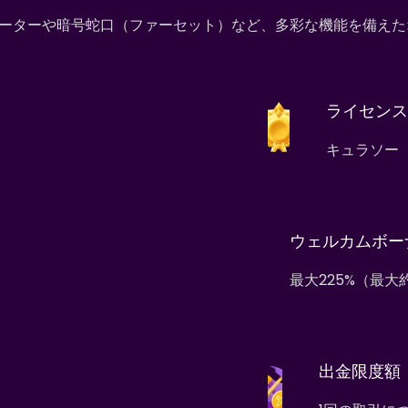
コンバーターや暗号蛇口（ファーセット）など、多彩な機能を備
ライセンス
キュラソー
ウェルカムボー
最大225%（最大約¥
出金限度額