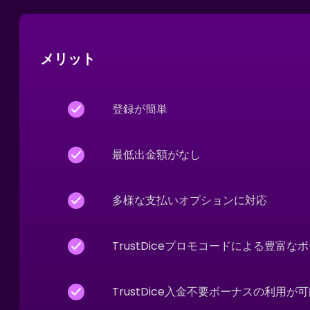
メリット
登録が簡単
最低出金額がなし
多様な支払いオプションに対応
TrustDiceプロモコードによる豊富な
TrustDice入金不要ボーナスの利用が