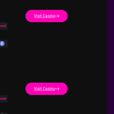
Visit Casino
Visit Casino