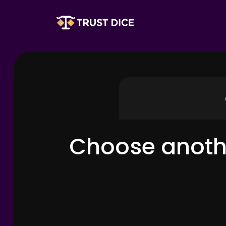
Choose anothe