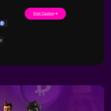
Visit Casino