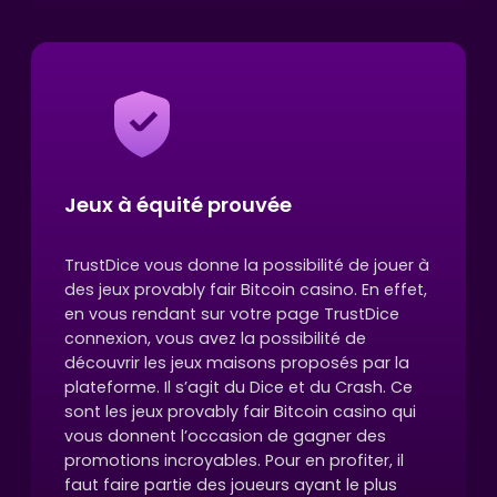
Jeux à équité prouvée
TrustDice vous donne la possibilité de jouer à
des jeux provably fair Bitcoin casino. En effet,
en vous rendant sur votre page TrustDice
connexion, vous avez la possibilité de
découvrir les jeux maisons proposés par la
plateforme. Il s’agit du Dice et du Crash. Ce
sont les jeux provably fair Bitcoin casino qui
vous donnent l’occasion de gagner des
promotions incroyables. Pour en profiter, il
faut faire partie des joueurs ayant le plus