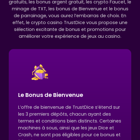
gratuits, les bonus argent gratuit, les crypto Faucet, le
minage de TXT, les bonus de Bienvenue et le bonus
de parrainage, vous aurez l’embarras de choix. En
effet, le crypto casino TrustDice vous propose une
sélection excitante de bonus et promotions pour
améliorer votre expérience de jeux au casino.
Le Bonus de Bienvenue
L’offre de bienvenue de TrustDice s’étend sur
les 3 premiers dépôts, chacun ayant des
termes et conditions bien distincts. Certaines
machines à sous, ainsi que les jeux Dice et
Crash, ne sont pas éligibles pour ce bonus et