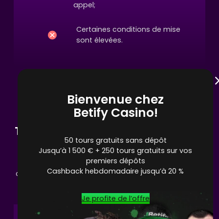
appel;
Certaines conditions de mise
sont élevées.
Bienvenue chez
Betify Casino!
TrustDice connexion et inscription
50 tours gratuits sans dépôt
Jusqu’à 1 500 € + 250 tours gratuits sur vos
TrustDice Twitter est un provably fair Bitcoin casino
premiers dépôts
qui vous offre une procédure d’inscription et de
Cashback hebdomadaire jusqu’à 20 %
connexion simple et rapide que ce soit sur mobile ou
sur ordinateur.
Je profite de l’offre