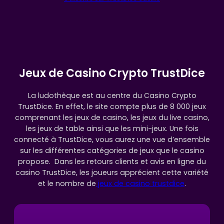
Jeux de Casino Crypto TrustDice
La ludothèque est au centre du Casino Crypto
TrustDice. En effet, le site compte plus de 8 000 jeux
comprenant les jeux de casino, les jeux du live casino,
les jeux de table ainsi que les mini-jeux. Une fois
connecté à TrustDice, vous aurez une vue d’ensemble
sur les différentes catégories de jeux que le casino
propose. Dans les retours clients et avis en ligne du
casino TrustDice, les joueurs apprécient cette variété
et le nombre de
jeux de casino trustdice
.