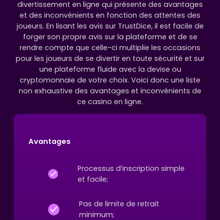
divertissement en ligne qui présente des avantages
et des inconvénients en fonction des attentes des
joueurs. En lisant les avis sur TrustDice, il est facile de
forger son propre avis sur la plateforme et de se
rendre compte que celle-ci multiplie les occasions
pour les joueurs de se divertir en toute sécurité et sur
une plateforme fluide avec la devise ou
cryptomonnaie de votre choix. Voici donc une liste
non exhaustive des avantages et inconvénients de
ce casino en ligne.
Avantages
Processus d’inscription simple
et facile;
Pas de limite de retrait
minimum;