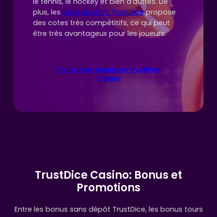
le tennis, le hockey et bien d’autres. De
plus, les
paris sportifs TrustDice
propose
des cotes très compétitifs, ce qui peut
être très avantageux pour les joueurs.
Pariez maintenant sur TrustDice
Casino
TrustDice Casino: Bonus et
Promotions
Entre les bonus sans dépôt TrustDice, les bonus tours