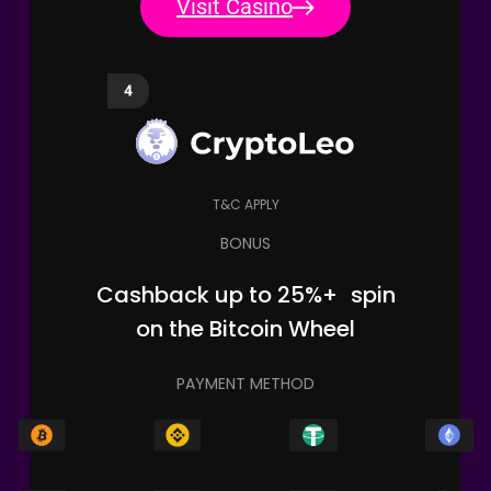
Visit Casino
T&C APPLY
BONUS
Cashback up to 25%+ spin
on the Bitcoin Wheel
PAYMENT METHOD